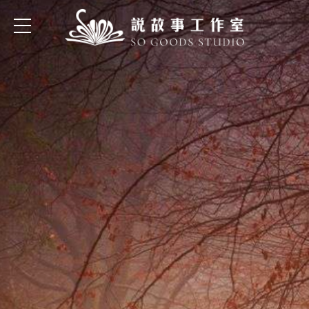
台中密室逃脫推薦「說故事密室
逃脫」