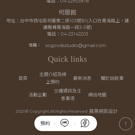
電話：04-22953878
何厝館
地址：台中市西屯區何厝東二街103號B1(入口在青海路上，建
議搜尋青海路一段3-5號)
電話：04-23142203
sogoodsstudio@gmail.com
信箱：
Quick links
主題介紹及線
首頁
最新消息
關於說故事
上預約
交通資訊及注
活動企劃
網站地圖
意事項
蘋果網頁設計
2020© Copyright All Rights Reserved
預約