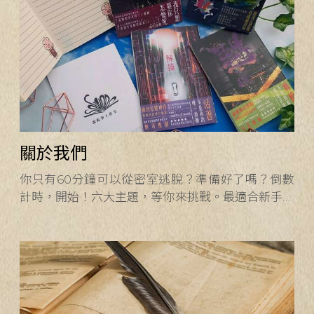
關於我們
你只有60分鐘可以從密室逃脫？準備好了嗎？倒數
計時，開始！六大主題，等你來挑戰。最適合新手開
始的逃出台中密室逃脫在熱門景點、親子娛樂、同學
聚會、約會場所。適合新手。全台首創「玩中學」、
「可離線」、「行動化」密逃翻轉平台。透過「密室
逃脫＋科技」翻轉教學，實踐「遊戲X行動X合作式
學習」。