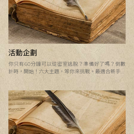
活動企劃
你只有60分鐘可以從密室逃脫？準備好了嗎？倒數
計時，開始！六大主題，等你來挑戰。最適合新手開
始的逃出台中密室逃脫在熱門景點、親子娛樂、同學
聚會、約會場所。適合新手。全台首創「玩中學」、
「可離線」、「行動化」密逃翻轉平台。透過「密室
逃脫＋科技」翻轉教學，實踐「遊戲X行動X合作式
學習」。