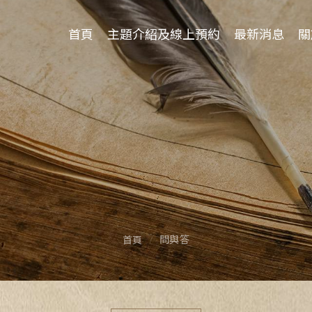
首頁
主題介紹及線上預約
最新消息
關
山西館(預約請點選
主題)
何厝館(預約請點選
主題)
問與答
首頁