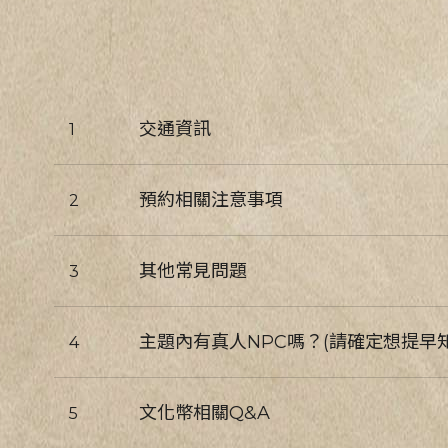
交通資訊
1
預約相關注意事項
2
其他常見問題
3
主題內有真人NPC嗎？(請確定想提早
4
文化幣相關Q&A
5